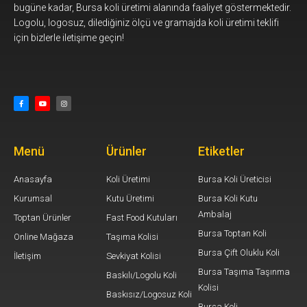
bugüne kadar, Bursa koli üretimi alanında faaliyet göstermektedir.
Logolu, logosuz, dilediğiniz ölçü ve gramajda koli üretimi teklifi
için bizlerle iletişime geçin!
Menü
Ürünler
Etiketler
Anasayfa
Koli Üretimi
Bursa Koli Üreticisi
Kurumsal
Kutu Üretimi
Bursa Koli Kutu
Ambalaj
Toptan Ürünler
Fast Food Kutuları
Bursa Toptan Koli
Online Mağaza
Taşıma Kolisi
Bursa Çift Oluklu Koli
İletişim
Sevkiyat Kolisi
Bursa Taşıma Taşınma
Baskılı/Logolu Koli
Kolisi
Baskısız/Logosuz Koli
Bursa Koli