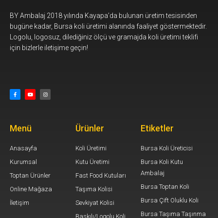
BY Ambalaj 2018 yılında Kayapa’da bulunan üretim tesisinden
bugüne kadar, Bursa koli üretimi alanında faaliyet göstermektedir.
Logolu, logosuz, dilediğiniz ölçü ve gramajda koli üretimi teklifi
için bizlerle iletişime geçin!
Menü
Ürünler
Etiketler
Anasayfa
Koli Üretimi
Bursa Koli Üreticisi
Kurumsal
Kutu Üretimi
Bursa Koli Kutu
Ambalaj
Toptan Ürünler
Fast Food Kutuları
Bursa Toptan Koli
Online Mağaza
Taşıma Kolisi
Bursa Çift Oluklu Koli
İletişim
Sevkiyat Kolisi
Bursa Taşıma Taşınma
Baskılı/Logolu Koli