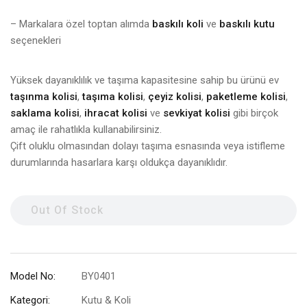
– Markalara özel toptan alımda
baskılı koli
ve
baskılı kutu
seçenekleri
Yüksek dayanıklılık ve taşıma kapasitesine sahip bu ürünü ev
taşınma kolisi
,
taşıma kolisi
,
çeyiz kolisi
,
paketleme kolisi
,
saklama kolisi
,
ihracat kolisi
ve
sevkiyat kolisi
gibi birçok
amaç ile rahatlıkla kullanabilirsiniz.
Çift oluklu olmasından dolayı taşıma esnasında veya istifleme
durumlarında hasarlara karşı oldukça dayanıklıdır.
Out Of Stock
Model No:
BY0401
Kategori:
Kutu & Koli